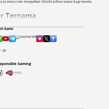
rta promosi rutin menjadikan OXLIGA pilihan utama bagi mereka
er Ternama
berapa contoh jenis promosi yang tersedia:
erupa chip gratis atau bonus deposit pertama, ini memberikan
inan, OXLIGA bekerja sama dengan sejumlah provider kelas dunia
uti Kami
rlangsung adil, transparan, serta memberikan RTP tinggi yang
s bermain. Ini adalah bentuk kompensasi yang bisa sangat
erasional
Anda bermain dan menyetor, semakin banyak juga bonus yang
ID
ng berbagai perangkat, baik PC, laptop, maupun smartphone,
i promosi musiman atau event mingguan.
puler di tengah pesatnya pertumbuhan pengguna internet dan
namen hadiah besar, hingga undian berhadiah yang menarik.
sponsible Gaming
ningkat
yang Lain
Stabilnya jaringan internet di Indonesia serta meningkatnya
eberapa keunggulan utama promosi OXLIGA:
engambil bonus. Cukup login, pilih promosi yang diinginkan,
IGA
nyikan atau dibuat rumit. Pemain bisa merasa aman dan nyaman