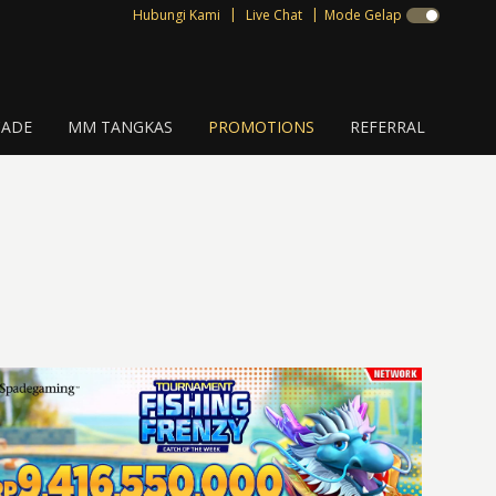
|
|
Hubungi Kami
Live Chat
Mode Gelap
CADE
MM TANGKAS
PROMOTIONS
REFERRAL