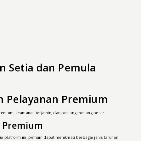
n Setia dan Pemula
 para pemainnya. Salah satu bentuk perhatian dan komitmen
main baru, tetapi juga untuk member setia yang telah lama
n menyenangkan melalui berbagai bonus yang ditawarkan.
an Pelayanan Premium
 premium, keamanan terjamin, dan peluang menang besar.
n Premium
memiliki cakupan yang luas, dari bonus sambutan untuk pemain
an dalam menyampaikan informasi promosi. Tidak ada istilah
etentuan yang berlaku.
 platform ini, pemain dapat menikmati berbagai jenis taruhan