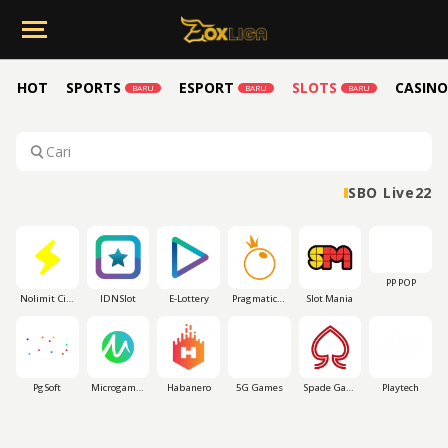
HOT
SPORTS
ESPORT
SLOTS
CASINO
BARU
BARU
BARU
SBO Live22
PP POP
Nolimit City
IDNSlot
E-Lottery
Pragmatic Play
Slot Mania
PgSoft
Microgaming
Habanero
5G Games
Spade Gaming
Playtech
P