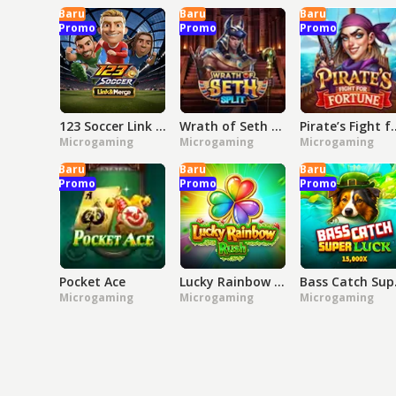
Baru
Baru
Baru
Promo
Promo
Promo
123 Soccer Link & Merge
Wrath of Seth Split
Pirate’s Fig
Microgaming
Microgaming
Microgaming
Baru
Baru
Baru
Promo
Promo
Promo
Pocket Ace
Lucky Rainbow Rush
Bas
Microgaming
Microgaming
Microgaming