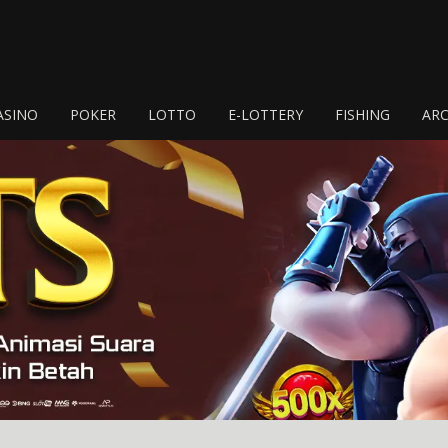
ASINO
POKER
LOTTO
E-LOTTERY
FISHING
AR