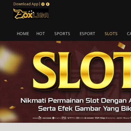
|
Download App
HOME
HOT
SPORTS
ESPORT
SLOTS
C