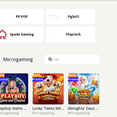
PP POP
PgSoft
Spade Gaming
Playtech
Microgaming
aru
Baru
Baru
romo
Promo
Promo
Playboy Gems & Desires
Lucky Twins Wilds Link & Merge
Almighty Zeus Wilds Link & Merge
icrogaming
Microgaming
Microgaming