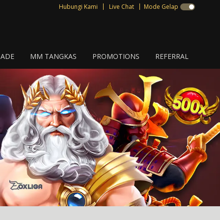
|
|
Hubungi Kami
Live Chat
Mode Gelap
CADE
MM TANGKAS
PROMOTIONS
REFERRAL