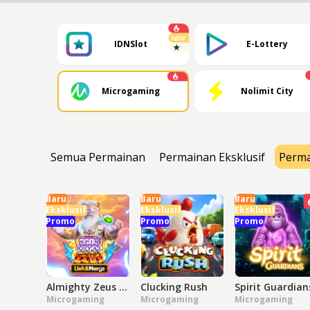
IDNSlot
E-Lottery
Microgaming
Nolimit City
Semua Permainan
Permainan Eksklusif
Perma
Baru
Baru
Baru
Eksklusif
Eksklusif
Eksklusif
Promo
Promo
Promo
Almighty Zeus Spin Royal
Clucking Rush
Spirit Guardian
Microgaming
Microgaming
Microgaming