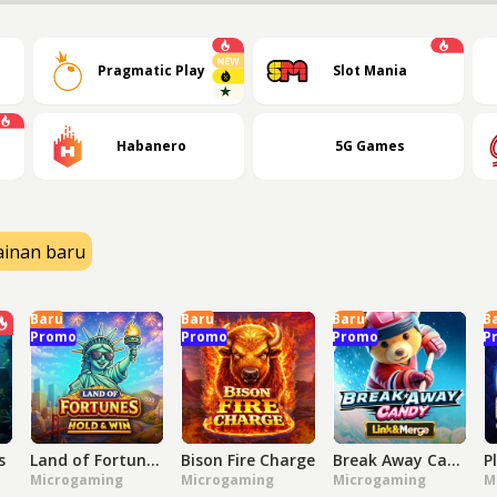
Pragmatic Play
Slot Mania
Habanero
5G Games
inan baru
Baru
Baru
Baru
B
Promo
Promo
Promo
P
s
Land of Fortunes Game
Bison Fire Charge
Break Away Candy Link&Merge
Microgaming
Microgaming
Microgaming
M