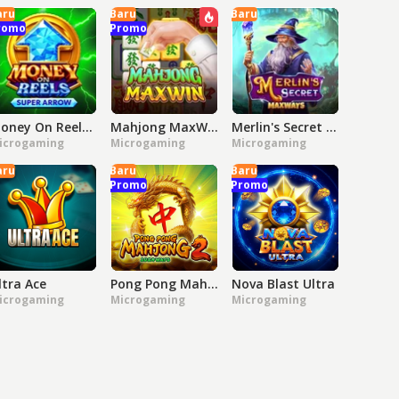
aru
Baru
Baru
romo
Promo
Money On Reels Super Arrow
Mahjong MaxWin
Merlin's Secret Maxways
icrogaming
Microgaming
Microgaming
aru
Baru
Baru
Promo
Promo
ltra Ace
Pong Pong Mahjong 2
Nova Blast Ultra
icrogaming
Microgaming
Microgaming