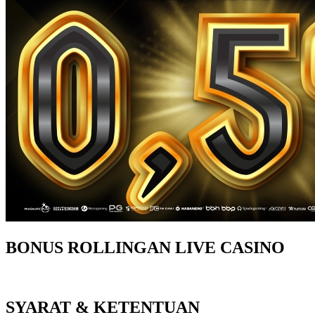
BONUS ROLLINGAN LIVE CASINO
SYARAT & KETENTUAN