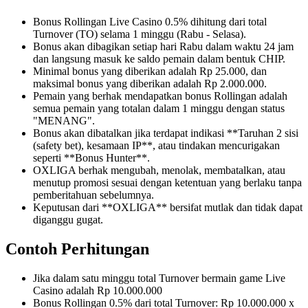
Bonus Rollingan Live Casino 0.5% dihitung dari total
Turnover (TO) selama 1 minggu (Rabu - Selasa).
Bonus akan dibagikan setiap hari Rabu dalam waktu 24 jam
dan langsung masuk ke saldo pemain dalam bentuk CHIP.
Minimal bonus yang diberikan adalah Rp 25.000, dan
maksimal bonus yang diberikan adalah Rp 2.000.000.
Pemain yang berhak mendapatkan bonus Rollingan adalah
semua pemain yang totalan dalam 1 minggu dengan status
"MENANG".
Bonus akan dibatalkan jika terdapat indikasi **Taruhan 2 sisi
(safety bet), kesamaan IP**, atau tindakan mencurigakan
seperti **Bonus Hunter**.
OXLIGA berhak mengubah, menolak, membatalkan, atau
menutup promosi sesuai dengan ketentuan yang berlaku tanpa
pemberitahuan sebelumnya.
Keputusan dari **OXLIGA** bersifat mutlak dan tidak dapat
diganggu gugat.
Contoh Perhitungan
Jika dalam satu minggu total Turnover bermain game Live
Casino adalah Rp 10.000.000
Bonus Rollingan 0.5% dari total Turnover: Rp 10.000.000 x