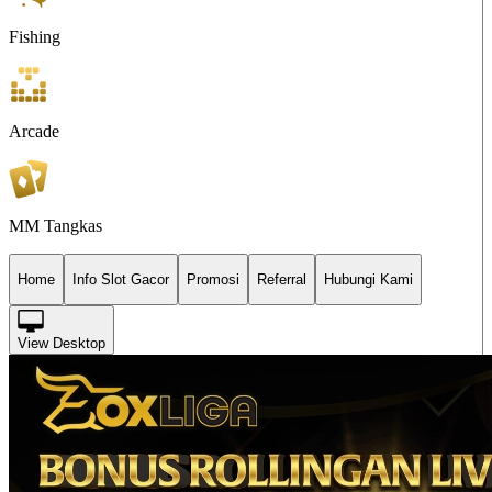
Fishing
Arcade
MM Tangkas
Home
Info Slot Gacor
Promosi
Referral
Hubungi Kami
View Desktop