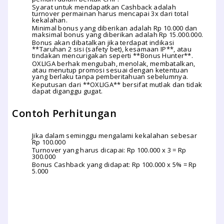
Syarat untuk mendapatkan Cashback adalah
turnover permainan harus mencapai 3x dari total
kekalahan.
Minimal bonus yang diberikan adalah Rp 10.000 dan
maksimal bonus yang diberikan adalah Rp 15.000.000.
Bonus akan dibatalkan jika terdapat indikasi
**Taruhan 2 sisi (safety bet), kesamaan IP**, atau
tindakan mencurigakan seperti **Bonus Hunter**.
OXLIGA berhak mengubah, menolak, membatalkan,
atau menutup promosi sesuai dengan ketentuan
yang berlaku tanpa pemberitahuan sebelumnya.
Keputusan dari **OXLIGA** bersifat mutlak dan tidak
dapat diganggu gugat.
Contoh Perhitungan
Jika dalam seminggu mengalami kekalahan sebesar
Rp 100.000
Turnover yang harus dicapai: Rp 100.000 x 3 = Rp
300.000
Bonus Cashback yang didapat: Rp 100.000 x 5% = Rp
5.000