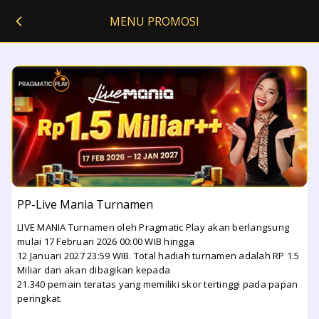
MENU PROMOSI
PP-Live Mania Turnamen
LIVE MANIA Turnamen oleh Pragmatic Play akan berlangsung
mulai 17 Februari 2026 00:00 WIB hingga
12 Januari 2027 23:59 WIB. Total hadiah turnamen adalah RP 1.5
Miliar dan akan dibagikan kepada
21.340 pemain teratas yang memiliki skor tertinggi pada papan
peringkat.