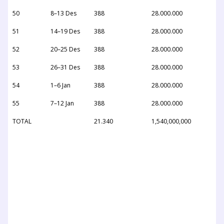
50
8–13 Des
388
28.000.000
51
14–19 Des
388
28.000.000
52
20–25 Des
388
28.000.000
53
26–31 Des
388
28.000.000
54
1–6 Jan
388
28.000.000
55
7–12 Jan
388
28.000.000
TOTAL
21.340
1,540,000,000