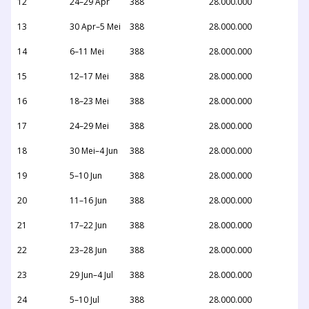
12
24–29 Apr
388
28.000.000
13
30 Apr–5 Mei
388
28.000.000
14
6–11 Mei
388
28.000.000
15
12–17 Mei
388
28.000.000
16
18–23 Mei
388
28.000.000
17
24–29 Mei
388
28.000.000
18
30 Mei–4 Jun
388
28.000.000
19
5–10 Jun
388
28.000.000
20
11–16 Jun
388
28.000.000
21
17–22 Jun
388
28.000.000
22
23–28 Jun
388
28.000.000
23
29 Jun–4 Jul
388
28.000.000
24
5–10 Jul
388
28.000.000