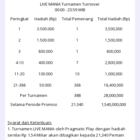
LIVE MANIA Turnamen Turnover
00:00 - 23:59 WIB
Peringkat
Hadiah (Rp)
Total Pemenang
Total Hadiah (Rp)
1
3.500.000
1
3,500,000
2
1.500.000
1
1,500,000
3
800.000
1
800,000
4-10
400.000
7
2,800,000
11-20
100.000
10
1,000,000
21-388
50.000
368
18,400,000
Per Turnamen
388
28,000,000
Selama Periode Promosi
21.340
1,540,000,000
Syarat dan Ketentuan:
1. Turnamen LIVE MANIA oleh Pragmatic Play dengan hadiah
senilai Rp 1.54 Miliar akan dibagikan kepada 21,340 Pemain