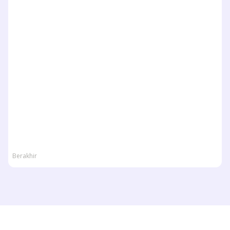
Berakhir